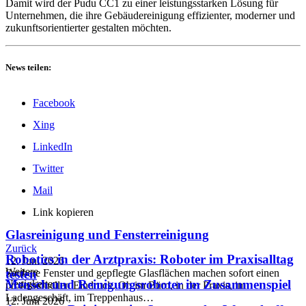
Damit wird der Pudu CC1 zu einer leistungsstarken Lösung für
Unternehmen, die ihre Gebäudereinigung effizienter, moderner und
zukunftsorientierter gestalten möchten.
News teilen:
Facebook
Xing
LinkedIn
Twitter
Mail
Link kopieren
Glasreinigung und Fensterreinigung
Zurück
Robotics in der Arztpraxis: Roboter im Praxisalltag
12. Juni 2026
Weitere
Saubere Fenster und gepflegte Glasflächen machen sofort einen
testen
Mensch und Reinigungsroboter im Zusammenspiel
Neuigkeiten
professionellen Eindruck. Ob im Büro, in der Praxis, im
Ladengeschäft, im Treppenhaus…
12. Juni 2026