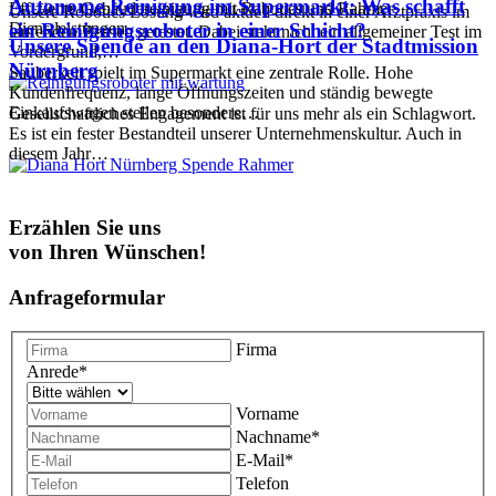
Autonome Reinigung im Supermarkt: Was schafft
Effiziente Gebäudereinigung mit Rabotics und Rahmer
Unsere Robotics Lösung wird aktuell direkt in einer Arztpraxis im
Dienstleistungen
ein Reinigungsroboter in einer Schicht?
laufenden Betrieb getestet. Dabei steht nicht ein allgemeiner Test im
Unsere Spende an den Diana-Hort der Stadtmission
Vordergrund,…
Nürnberg
Sauberkeit spielt im Supermarkt eine zentrale Rolle. Hohe
Kundenfrequenz, lange Öffnungszeiten und ständig bewegte
Einkaufswagen stellen besondere…
Gesellschaftliches Engagement ist für uns mehr als ein Schlagwort.
Es ist ein fester Bestandteil unserer Unternehmenskultur. Auch in
diesem Jahr…
Erzählen Sie uns
von Ihren Wünschen!
Anfrageformular
Firma
Anrede
*
Vorname
Nachname
*
E-Mail
*
Telefon